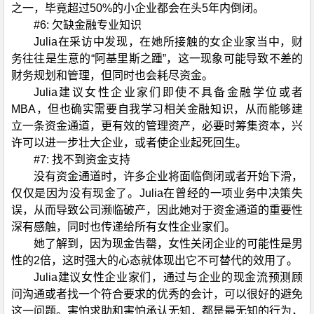
之一，毕竟超过50%的小企业都会在头5年内倒闭。
#6: 欠缺金融专业知识
Julia在采访中发现，在她所接触的女企业家当中，财
务往往是生意的“阿基里斯之踵”，这一现象可能导致不差的
财务规划和管理，但同时也会耗尽资金。
Julia建议女性企业家们即使不具备金融学位或者
MBA，但也确实需要自我学习相关金融知识，从而能够建
立一条资金通道，更有效的管理资产，必要时筹集资本，兴
许可以进一步壮大企业，或者使企业起死回生。
#7: 找不到资金支持
没有资金通道时，许多企业将面临倒闭或者开始下滑，
仅仅是因为没有现金了。Julia在曾经的一项业务中决策失
误，从而导致公司濒临破产，因此她对于资金通道的重要性
深有感触，同时也传递给所有女性企业家们。
她了解到，因为现金告罄，女性关闭企业的可能性是男
性的2倍，这时强大的心态就体现出它不可替代的效用了。
Julia建议女性企业家们，通过与企业的现金流预测顾
问沟通或者找一个符合要求的优秀的会计，可以很好的避免
这一问题。害怕求助和害怕承认无知，都是最无知的行为，