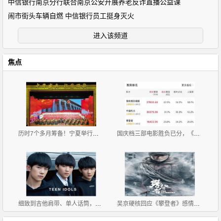
中信银行南京分行联合南京公安开展养老反诈直播公益课
闹市街头车辆自燃 中信银行员工挺身灭火
进入该频道
焦点
历时7个多月筹备！宁夏举行庆祝中华人民共和国成立70
国庆档三部电影胜负已分，《攀登者》垫底，出品方市值
细致到吉他肩带、单人话筒，TFBOYS三小只舞台用的东西
吴京硬核回应《攀登者》感情戏质疑，他高情商调侃获好