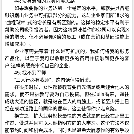
#4: 没有清晰的业务拓展思路
如果想要你的业务达到一个稳定的水平，那就要具备能
够识别出业务中可拓展部分的能力，这与企业家们所追求的
“曲棍球棒”式的增长是有所区别的。这样的稳定水平有利于
帮助公司吸引投资者，因为这将意味着你的公司可以实现X
倍的增长，但不必雇佣X倍的员工（或在营销和基础设施上
增加成本）。
企业家需要带着“什么是可扩展的，我如何将我的服务
产品化，以至于我可以收取更多的费用并接触到更多的客
户”这样的眼光审视自己的企业。
#5: 找不到军师
“三人行必有我师”，这句话值得借鉴。
在很多时候，女性都被教育要首先满足或者迎合他人的
需求，而不是被教导要为自己投资。但在Julia看来，通往
成功大道的捷径，就是站在巨人的肩膀上，或者至少搭上已
经在成功道路上的同伴的便车，这会使得你少走弯路。
换言之，扩大业务规模最快的方法就是向已经在那里工
作过、做过并且可以为你指明方向的人学习。这个方法不仅
能节约时间和机会成本，同时也是避免大厦忽倾的有效手段